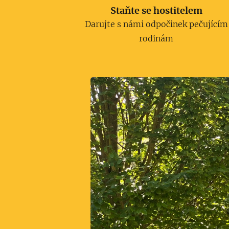
Staňte se hostitelem
Darujte s námi odpočinek pečujícím
rodinám