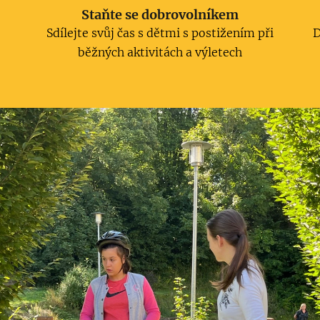
Staňte se dobrovolníkem
Sdílejte svůj čas s dětmi s postižením při
D
běžných aktivitách a výletech