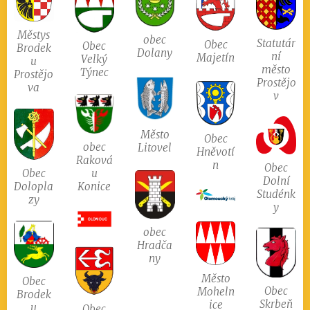
Městys
obec
Statutár
Obec
Obec
Brodek
Dolany
ní
Majetín
Velký
u
město
Týnec
Prostějo
Prostějo
va
v
Město
Obec
obec
Litovel
Hněvotí
Raková
n
Obec
u
Obec
Dolní
Konice
Dolopla
Studénk
zy
y
obec
Hradča
ny
Město
Obec
Obec
Moheln
Brodek
Skrbeň
ice
u
Obec