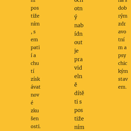
och
m
na s
pos
dob
otn
tiže
rým
ý
ním
zdr
nab
, s
avo
ídn
em
tní
out
pati
m a
je
í a
psy
pra
chu
chic
vid
tí
kým
eln
získ
stav
ě
ávat
em.
dítě
nov
ti s
é
pos
zku
šen
tiže
osti.
ním