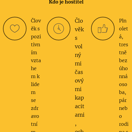
Kdo je hostitel
Člov
Člo
Pln
ěk s
olet
věk
pozi
á,
s
tivn
tres
vol
ím
tně
ný
vzta
bez
mi
he
úho
čas
m k
nná
ový
lide
oso
mi
m
ba,
kap
se
pár
acit
zdr
neb
ami
avo
o
,
tní
rodi