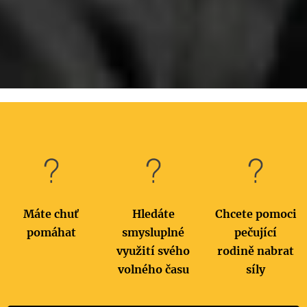
Máte chuť
Hledáte
Chcete pomoci
pomáhat
smysluplné
pečující
využití svého
rodině nabrat
volného času
síly