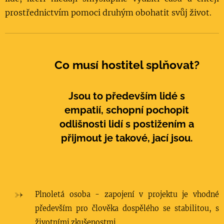
prostřednictvím pomoci druhým obohatit svůj život.
Co musí hostitel splňovat?
Jsou to především lidé s
empatií, schopní pochopit
odlišnosti lidí s postižením a
přijmout je takové, jací jsou.
Plnoletá osoba - zapojení v projektu je vhodné
především pro člověka dospělého se stabilitou, s
životními zkušenostmi.