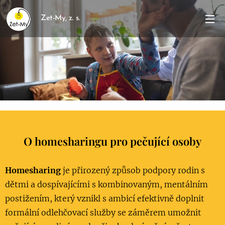
Zet-My, z. s.
O homesharingu pro pečující osoby
Homesharing
je přirozený způsob podpory rodin s
dětmi a dospívajícími s kombinovaným, mentálním
postižením, který vznikl s ambicí efektivně doplnit
formální odlehčovací služby se záměrem umožnit