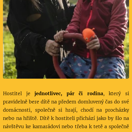
Hostitel je
jednotlivec, pár či rodina
, který si
pravidelně bere dítě na předem domluvený čas do své
domácnosti, společně si hrají, chodí na procházky
nebo na hřiště. Dítě k hostiteli přichází jako by šlo na
návštěvu ke kamarádovi nebo třeba k tetě a společně