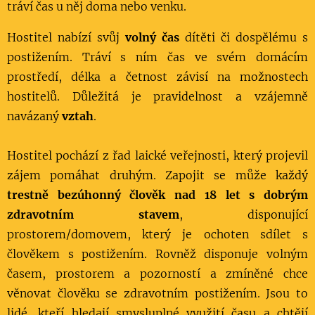
tráví čas u něj doma nebo venku.
Hostitel nabízí svůj
volný čas
dítěti či dospělému s
postižením. Tráví s ním čas ve svém domácím
prostředí, délka a četnost závisí na možnostech
hostitelů. Důležitá je pravidelnost a vzájemně
navázaný
vztah
.
Hostitel pochází z řad laické veřejnosti, který projevil
zájem pomáhat druhým. Zapojit se může každý
trestně bezúhonný člověk nad 18 let s dobrým
zdravotním stavem
, disponující
prostorem/domovem, který je ochoten sdílet s
člověkem s postižením. Rovněž disponuje volným
časem, prostorem a pozorností a zmíněné chce
věnovat člověku se zdravotním postižením. Jsou to
lidé, kteří hledají smysluplné využití času a chtějí