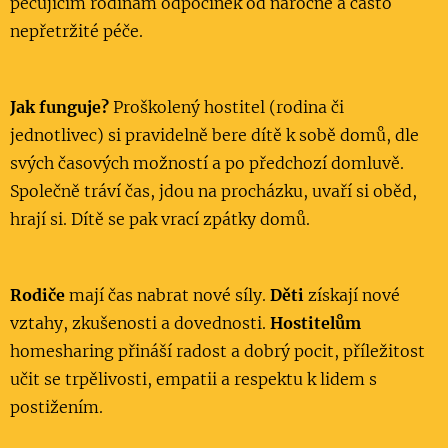
pečujícím rodinám odpočinek od náročné a často
nepřetržité péče.
Jak funguje?
Proškolený hostitel (rodina či
jednotlivec) si pravidelně bere dítě k sobě domů, dle
svých časových možností a po předchozí domluvě.
Společně tráví čas, jdou na procházku, uvaří si oběd,
hrají si. Dítě se pak vrací zpátky domů.
Rodiče
mají čas nabrat nové síly.
Děti
získají nové
vztahy, zkušenosti a dovednosti.
Hostitelům
homesharing přináší radost a dobrý pocit, příležitost
učit se trpělivosti, empatii a respektu k lidem s
postižením.